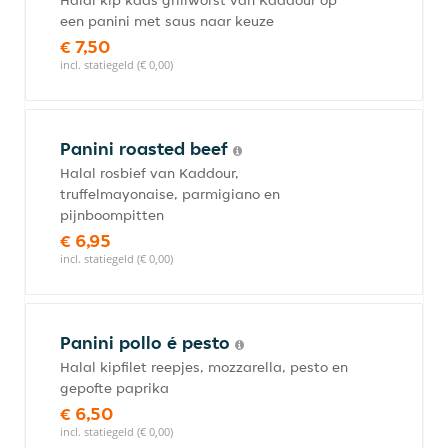
Halal kip kaas grillworst van Kaddour op
een panini met saus naar keuze
€ 7,50
incl. statiegeld (€ 0,00)
Panini roasted beef
Halal rosbief van Kaddour,
truffelmayonaise, parmigiano en
pijnboompitten
€ 6,95
incl. statiegeld (€ 0,00)
Panini pollo é pesto
Halal kipfilet reepjes, mozzarella, pesto en
gepofte paprika
€ 6,50
incl. statiegeld (€ 0,00)