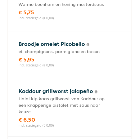
Warme beenham en honing mosterdsaus
€ 5,75
incl. statiegeld (€ 0,00)
Broodje omelet Picobello
ei, champignons, parmigiano en bacon
€ 5,95
incl. statiegeld (€ 0,00)
Kaddour grillworst jalapeño
Halal kip kaas grillworst van Kaddour op
een knapperige pistolet met saus naar
keuze
€ 6,50
incl. statiegeld (€ 0,00)