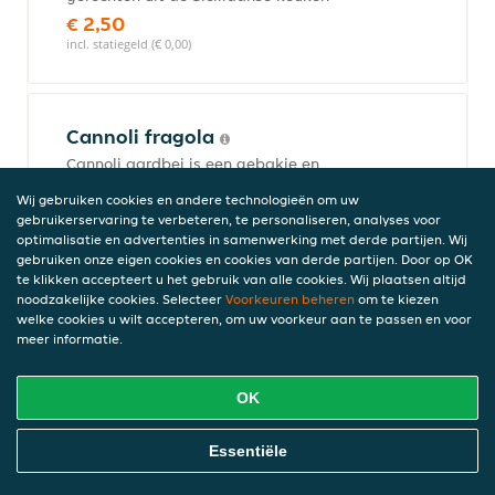
€ 2,50
incl. statiegeld (€ 0,00)
Cannoli fragola
Cannoli aardbei is een gebakje en
nagerecht uit de Siciliaanse keuken. Het
Wij gebruiken cookies en andere technologieën om uw
bestaat uit een gerold koekje dat gevuld
gebruikerservaring te verbeteren, te personaliseren, analyses voor
is met ricotta. Het is een van de
optimalisatie en advertenties in samenwerking met derde partijen. Wij
bekendste gerechten uit de Siciliaanse
gebruiken onze eigen cookies en cookies van derde partijen. Door op OK
keuken
te klikken accepteert u het gebruik van alle cookies. Wij plaatsen altijd
noodzakelijke cookies. Selecteer
Voorkeuren beheren
om te kiezen
€ 2,50
welke cookies u wilt accepteren, om uw voorkeur aan te passen en voor
incl. statiegeld (€ 0,00)
meer informatie.
OK
Cannoli limone
Online Eten Bestellen
Cannoli limoen is een gebakje en
Essentiële
nagerecht uit de Siciliaanse keuken. Het
bestaat uit een gerold koekje dat gevuld