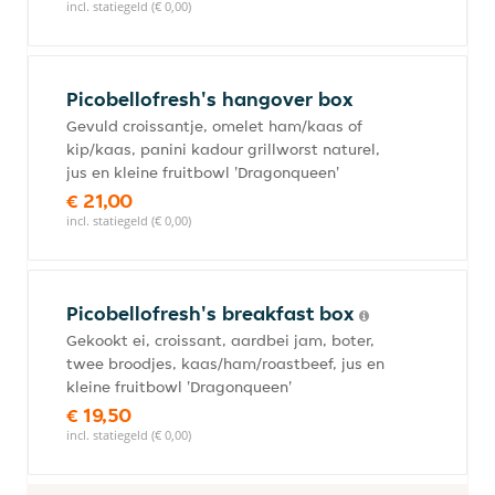
incl. statiegeld (€ 0,00)
Picobellofresh's hangover box
Gevuld croissantje, omelet ham/kaas of
kip/kaas, panini kadour grillworst naturel,
jus en kleine fruitbowl 'Dragonqueen'
€ 21,00
incl. statiegeld (€ 0,00)
Picobellofresh's breakfast box
Gekookt ei, croissant, aardbei jam, boter,
twee broodjes, kaas/ham/roastbeef, jus en
kleine fruitbowl 'Dragonqueen'
€ 19,50
incl. statiegeld (€ 0,00)