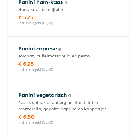
Panini ham-kaas
Ham, kaas en olijfolie
€ 5,75
incl. statiegeld (€ 0,00)
Panini capresé
Tomaat, buffelmozzarella en pesto
€ 6,95
incl. statiegeld (€ 0,00)
Panini vegetarisch
Pesto, spinazie, aubergine, fior di latte
mozzarella, gepofte paprika en kappertjes
€ 6,50
incl. statiegeld (€ 0,00)