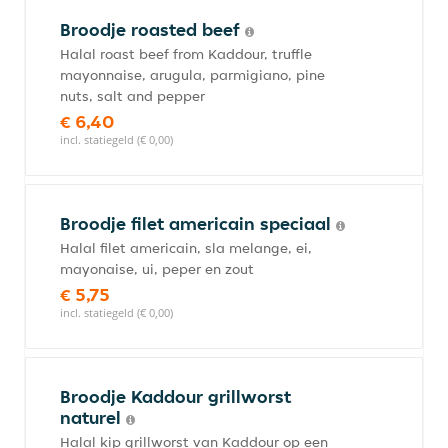
Broodje roasted beef
Halal roast beef from Kaddour, truffle
mayonnaise, arugula, parmigiano, pine
nuts, salt and pepper
€ 6,40
incl. statiegeld (€ 0,00)
Broodje filet americain speciaal
Halal filet americain, sla melange, ei,
mayonaise, ui, peper en zout
€ 5,75
incl. statiegeld (€ 0,00)
Broodje Kaddour grillworst
naturel
Halal kip grillworst van Kaddour op een