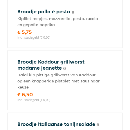
Broodje pollo è pesto
Kipfilet reepjes, mozzarella, pesto, rucola
en gepofte paprika
€ 5,75
incl. statiegeld (€ 0,00)
Broodje Kaddour grillworst
madame jeanette
Halal kip pittige grillworst van Kaddour
op een knapperige pistolet met saus naar
keuze
€ 6,50
incl. statiegeld (€ 0,00)
Broodje Italiaanse tonijnsalade