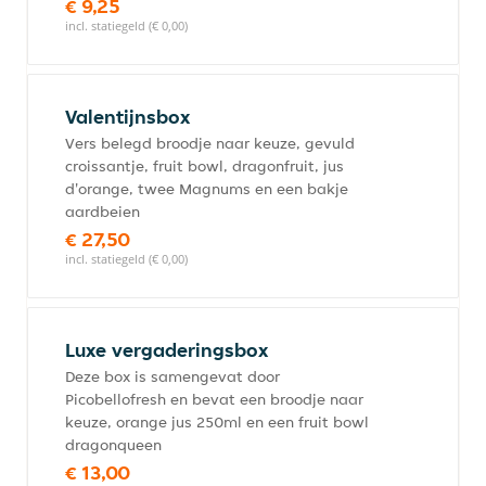
€ 9,25
incl. statiegeld (€ 0,00)
Valentijnsbox
Vers belegd broodje naar keuze, gevuld
croissantje, fruit bowl, dragonfruit, jus
d'orange, twee Magnums en een bakje
aardbeien
€ 27,50
incl. statiegeld (€ 0,00)
Luxe vergaderingsbox
Deze box is samengevat door
Picobellofresh en bevat een broodje naar
keuze, orange jus 250ml en een fruit bowl
dragonqueen
€ 13,00