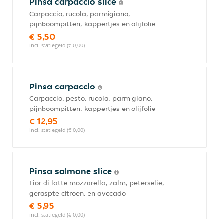
Pinsa carpaccio slice
Carpaccio, rucola, parmigiano,
pijnboompitten, kappertjes en olijfolie
€ 5,50
incl. statiegeld (€ 0,00)
Pinsa carpaccio
Carpaccio, pesto, rucola, parmigiano,
pijnboompitten, kappertjes en olijfolie
€ 12,95
incl. statiegeld (€ 0,00)
Pinsa salmone slice
Fior di latte mozzarella, zalm, peterselie,
geraspte citroen, en avocado
€ 5,95
incl. statiegeld (€ 0,00)