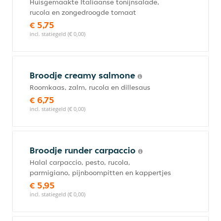
Huisgemaakte Italiaanse tonijnsalade,
rucola en zongedroogde tomaat
€ 5,75
incl. statiegeld (€ 0,00)
Broodje creamy salmone
Roomkaas, zalm, rucola en dillesaus
€ 6,75
incl. statiegeld (€ 0,00)
Broodje runder carpaccio
Halal carpaccio, pesto, rucola,
parmigiano, pijnboompitten en kappertjes
€ 5,95
incl. statiegeld (€ 0,00)