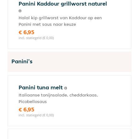
Panini Kaddour grillworst naturel
Halal kip grillworst van Kaddour op een
Panini met saus naar keuze
€ 6,95
incl. statiegeld (€ 0,00)
Panini's
Panini tuna melt
Italiaanse tonijnsalade, cheddarkaas,
Picobellosaus
€ 6,95
incl. statiegeld (€ 0,00)